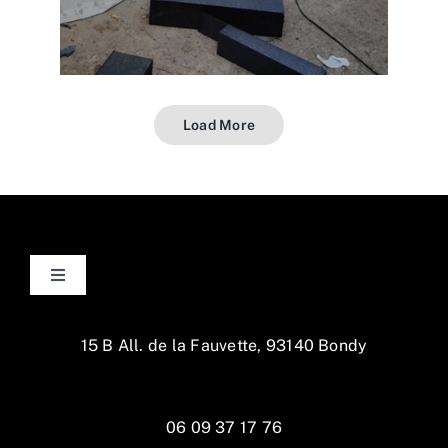
Load More
Toggle
Navigation
Accueil
15 B All. de la Fauvette, 93140 Bondy
La Maison
06 09 37 17 76