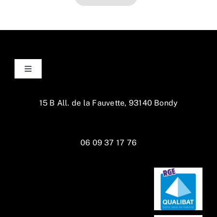
Toggle
Navigation
Accueil
15 B All. de la Fauvette, 93140 Bondy
La Maison
06 09 37 17 76
Services
Actualités