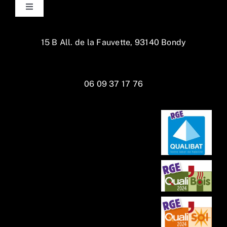
Toggle
Navigation
Accueil
15 B All. de la Fauvette, 93140 Bondy
La Maison
06 09 37 17 76
Services
Actualités
Réalisations
Rénovation Globale